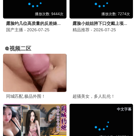
明星大侦探第十季
2026 · 更新中
推理/悬疑
高能案件烧脑反转
9.5